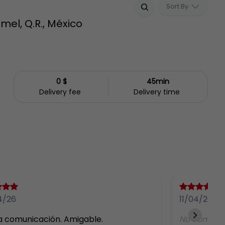
Sort By
mel, Q.R., México
0 $
45min
Delivery fee
Delivery time
4/26
11/04/26
 comunicación. Amigable.
No comme