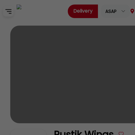
Delivery
ASAP
Home
Sign In
SignUp
Rustik Wings