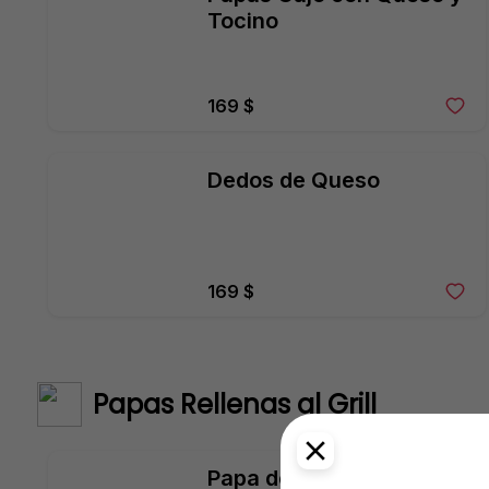
Tocino
169 $
Dedos de Queso
169 $
Papas Rellenas al Grill
Papa de Vegetales