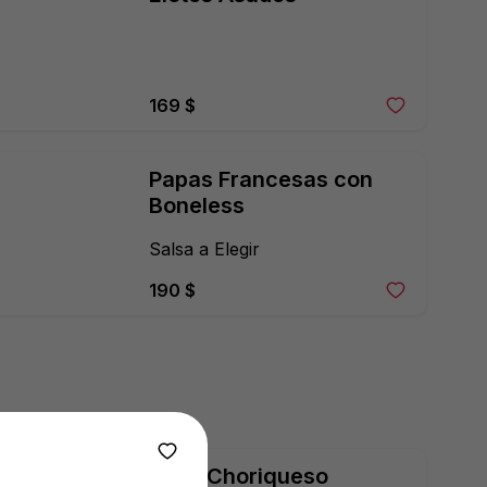
169 $
Papas Francesas con 
Boneless
Salsa a Elegir
190 $
Papa Choriqueso