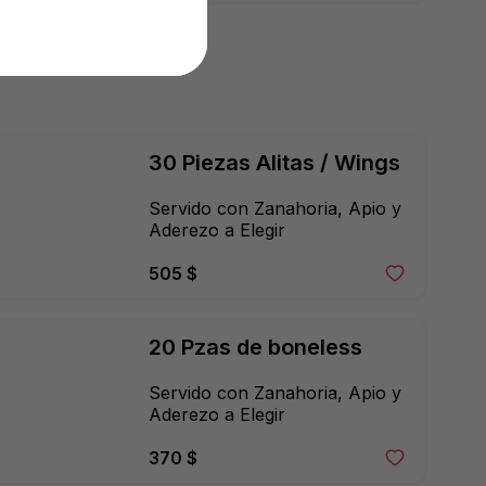
gajo.
30 Piezas Alitas / Wings
Servido con Zanahoria, Apio y 
Aderezo a Elegir
505 $
20 Pzas de boneless
Servido con Zanahoria, Apio y 
Aderezo a Elegir
370 $