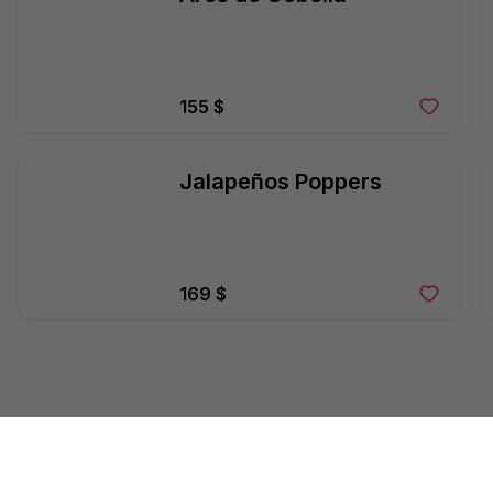
155 $
Jalapeños Poppers
169 $
Papa Champiñones