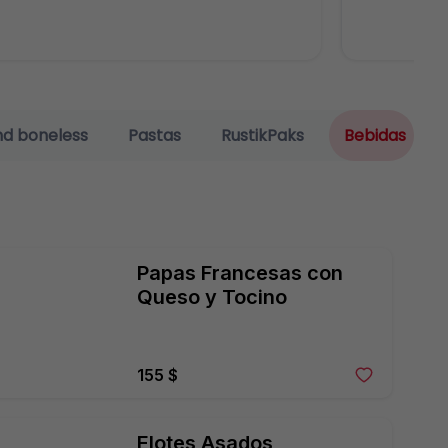
nd boneless
Pastas
RustikPaks
Bebidas
Papas Francesas con 
Queso y Tocino
155 $
Elotes Asados