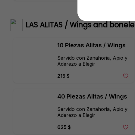
LAS ALITAS / Wings and bonele
10 Piezas Alitas / Wings
Servido con Zanahoria, Apio y 
Aderezo a Elegir
215 $
40 Piezas Alitas / Wings
Servido con Zanahoria, Apio y 
Aderezo a Elegir
625 $