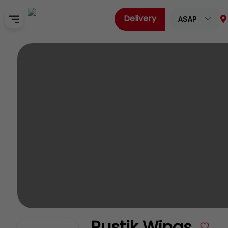
Delivery
ASAP
Home
Sign In
SignUp
Rustik Wings