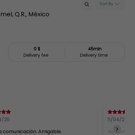
Sort By
mel, Q.R., México
0 $
45min
Delivery fee
Delivery time
4/26
11/04/26
 comunicación. Amigable.
No comme