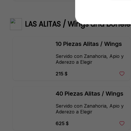
LAS ALITAS / Wings and bonele
10 Piezas Alitas / Wings
Servido con Zanahoria, Apio y 
Aderezo a Elegir
215 $
40 Piezas Alitas / Wings
Servido con Zanahoria, Apio y 
Aderezo a Elegir
625 $