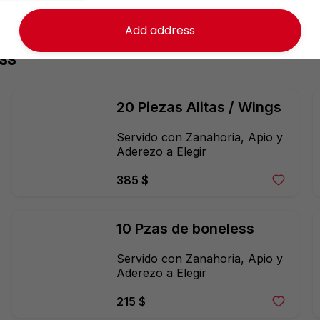
Add address
ss
20 Piezas Alitas / Wings
Servido con Zanahoria, Apio y 
Aderezo a Elegir
385 $
10 Pzas de boneless
Servido con Zanahoria, Apio y 
Aderezo a Elegir
215 $