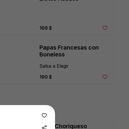
169 $
Papas Francesas con 
Boneless
Salsa a Elegir
190 $
Papa Choriqueso