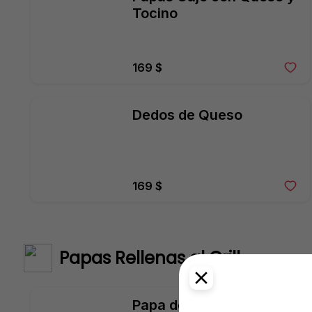
Tocino
169 $
Dedos de Queso
169 $
Papas Rellenas al Grill
Papa de Vegetales