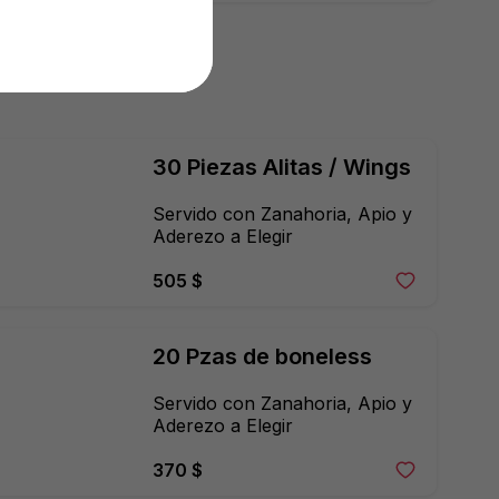
gajo.
30 Piezas Alitas / Wings
Servido con Zanahoria, Apio y 
Aderezo a Elegir
505 $
20 Pzas de boneless
Servido con Zanahoria, Apio y 
Aderezo a Elegir
370 $