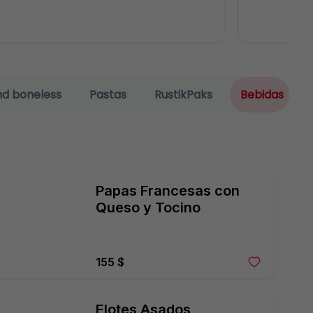
nd boneless
Pastas
RustikPaks
Bebidas
Papas Francesas con 
Queso y Tocino
155 $
Elotes Asados