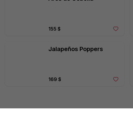
155 $
Jalapeños Poppers
169 $
Papa Champiñones