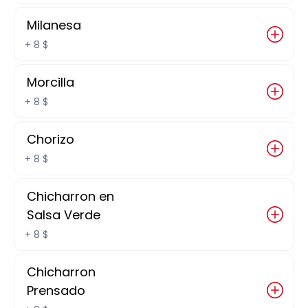
60 $
Milanesa
+
8 $
Burrito Gigante
Morcilla
+
8 $
120 $
Chorizo
+
8 $
Molletes Sencillos
Chicharron en
Salsa Verde
+
8 $
95 $
Chicharron
Hot Cakes
Prensado