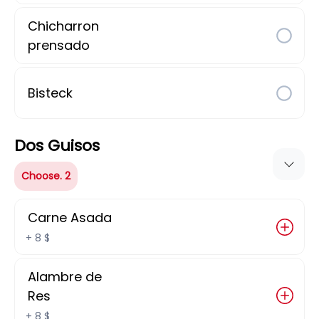
Chicharron
Flautas
prensado
Orden de 3 piezas
Bisteck
115 $
Dos Guisos
Chilaquiles
Choose. 2
Carne Asada
205 $
+
8 $
Alambre de
Enchiladas
Res
+
8 $