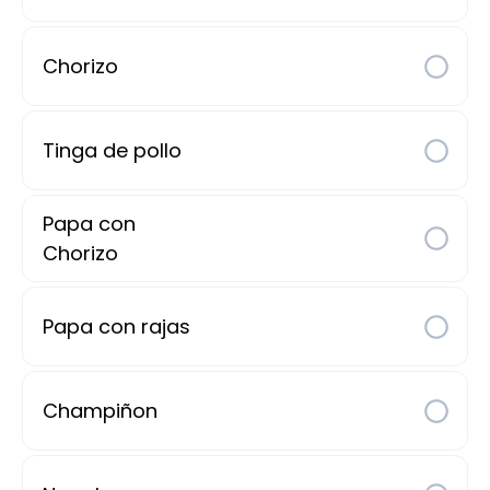
Papas Fritas orden
Chorizo
70 $
Tinga de pollo
Plátanos fritos
Papa con
Chorizo
Orden de 2 pzas
110 $
Papa con rajas
Salchipulpos
Champiñon