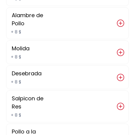
Alambre de
155 $
Pollo
+
8 $
Enchiladas Suizas
Molida
+
8 $
180 $
Desebrada
+
8 $
Nachos sencillos
Salpicon de
Res
+
8 $
155 $
Pollo a la