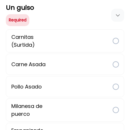
México
Un guiso
Tacos , Burritos, Empanadas, Sandwiches,
Tortas / Sandwiches, Chilaquiles
Required
Info
Preorder
4.69
Carnitas
(Surtida)
0 $
40min
Delivery fee
Delivery time
Carne Asada
Sort By
Reviews
Pollo Asado
63 Ratings
Milanesa de
puerco
22/06/26
24