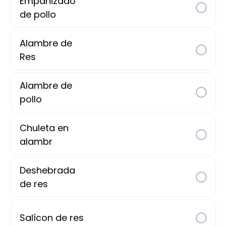
Empanizado
No comment
Bu
de pollo
Alambre de
Res
 Regionales
Tortas de la Casa
Licuados y Aguas
Alambre de
pollo
Entradas
Chuleta en
alambr
Guacamole
Deshebrada
de res
170 $
Salícon de res