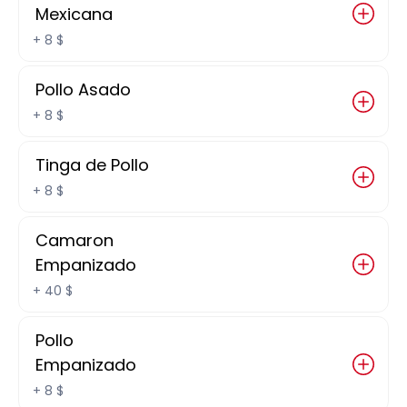
Quesadillas Sencillas
Mexicana
+
8 $
Tortilla de harina y queso, 
Orden de 3 piezas
Pollo Asado
130 $
+
8 $
Tinga de Pollo
Burritas
+
8 $
de Jamon y queso,  Orden de 
3 piezas
Camaron
145 $
Empanizado
+
40 $
Sincronizadas
Pollo
Empanizado
de Jamon y queso
+
8 $