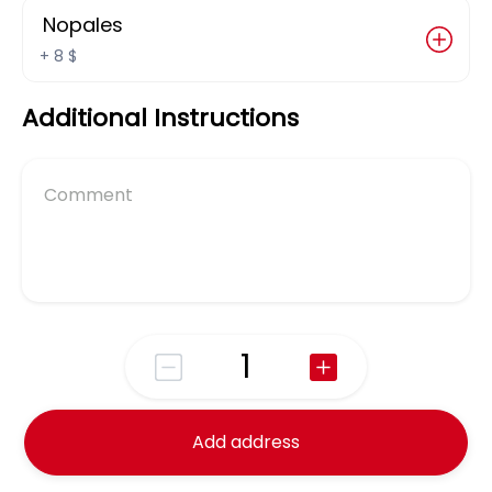
Nopales
Sandwich Sencillo
+
8 $
Additional Instructions
75 $
Chile Relleno
Personaliza
Camaron Empanizado
Add address
Personaliza