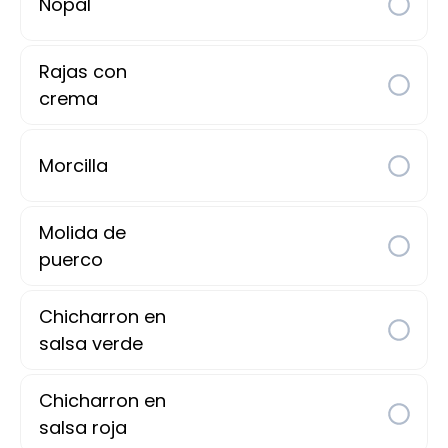
70 $
Nopal
Pan c/ Mantequilla
Rajas con
crema
Orden de 2 pzas
Morcilla
60 $
Molida de
puerco
Especialidades de La Casa
Chicharron en
Huevos al Gusto
salsa verde
Chicharron en
salsa roja