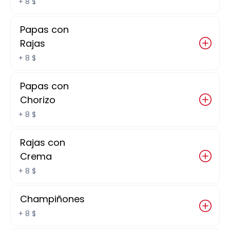
+
8 $
Orden de 3 piezas
Papas con
95 $
Rajas
+
8 $
Hamburguesa con 
papas
Papas con
Chorizo
+
8 $
110 $
Rajas con
Crema
Club Sandwich con 
papas
+
8 $
Champiñones
155 $
+
8 $