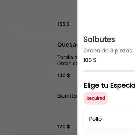
155 $
Salbutes
Quesadillas Sencillas
Orden de 3 piezas
Tortilla de harina y queso, 
100 $
Orden de 3 piezas
130 $
Elige tu Especi
Burrito Gigante
Required
Pollo
120 $