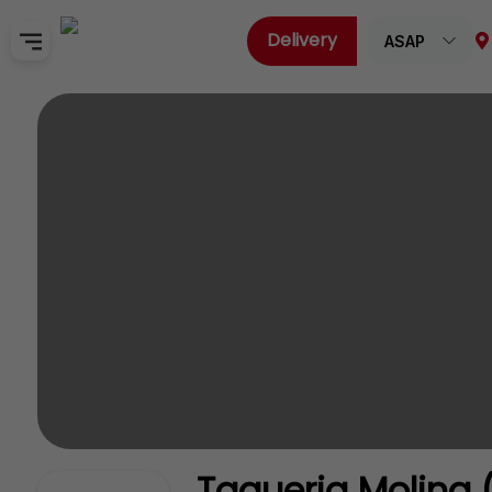
Delivery
ASAP
Home
Sign In
SignUp
Taqueria Molina