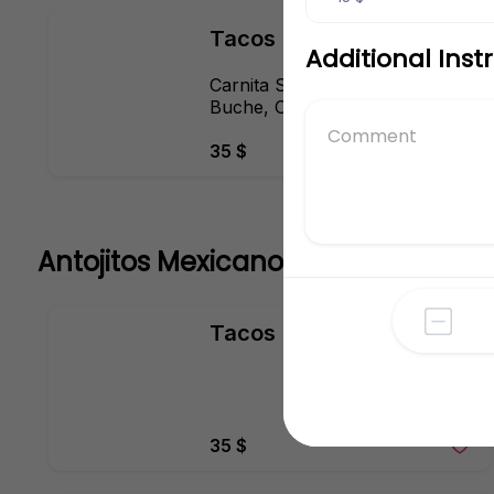
Tacos
Additional Inst
Carnita Surtida, Maciza, Cuero, 
Buche, Oreja, Chamorro, 
Costilla o Higado
35 $
Antojitos Mexicanos
Tacos
35 $