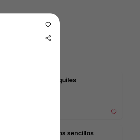
Chilaquiles
205 $
Nachos sencillos