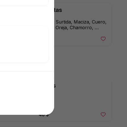
Gorditas
Carnita Surtida, Maciza, Cuero, 
Buche, Oreja, Chamorro, 
Costilla o Higado
50 $
Sopes
40 $