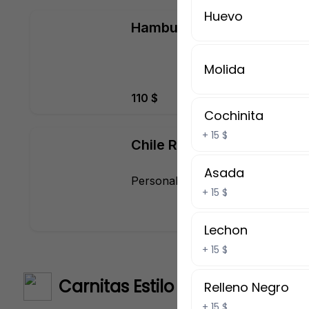
Huevo
Hamburguesa con papas
Molida
110 $
Cochinita
+
15 $
Chile Relleno
Asada
Personaliza
+
15 $
Lechon
+
15 $
Carnitas Estilo Michoacan
Relleno Negro
+
15 $