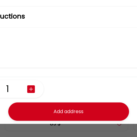
Tortas
ructions
Carnita Surtida, Maciza, Cuero, 
Buche, Oreja, Chamorro, 
Costilla o Higado
85 $
Tortas
Add address
85 $