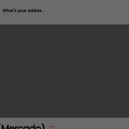
What's your address?
 (Mercado)