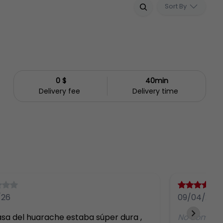
Sort By
0 $
40min
Delivery fee
Delivery time
/26
09/04/26
sa del huarache estaba súper dura , 
No comme