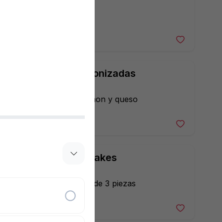
155 $
Sincronizadas
de Jamon y queso
60 $
Hot Cakes
Orden de 3 piezas
95 $