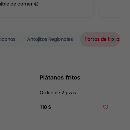
ible de comer 😡
xicanos
Antojitos Regionales
Tortas de la Casa
Plátanos fritos
Orden de 2 pzas
110 $