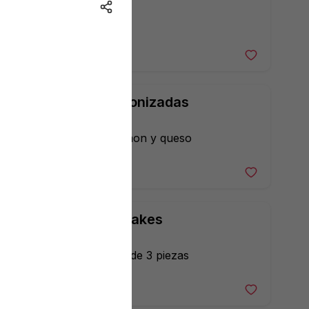
155 $
Sincronizadas
de Jamon y queso
60 $
Hot Cakes
Orden de 3 piezas
95 $