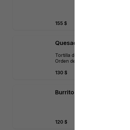
155 $
Quesadillas Sencillas
Tortilla de harina y queso, 
Orden de 3 piezas
130 $
Burrito Gigante
120 $