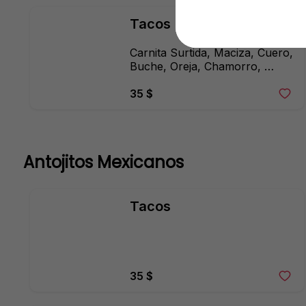
Tacos
Carnita Surtida, Maciza, Cuero, 
Buche, Oreja, Chamorro, 
Costilla o Higado
35 $
Antojitos Mexicanos
Tacos
35 $