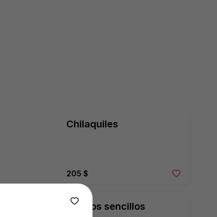
Chilaquiles
205 $
Nachos sencillos