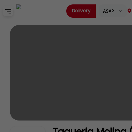
Delivery
ASAP
Home
Sign In
SignUp
Taqueria Molina