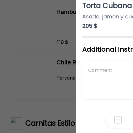
Torta Cubana
Hamburguesa con papas
Asada, jamon y que
205 $
110 $
Additional Inst
Chile Relleno
Personaliza
Carnitas Estilo Michoacan