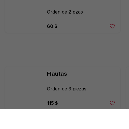
Orden de 2 pzas
60 $
Flautas
Orden de 3 piezas
115 $
Enchiladas Suizas