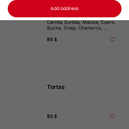
Add address
Tortas
Carnita Surtida, Maciza, Cuero, 
Buche, Oreja, Chamorro, 
Costilla o Higado
85 $
Tortas
85 $