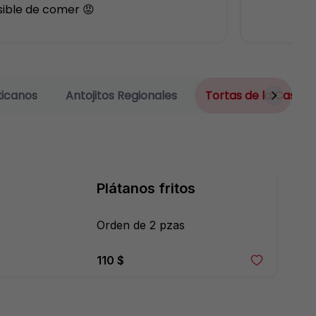
ible de comer 😡
xicanos
Antojitos Regionales
Tortas de la Casa
Plátanos fritos
Orden de 2 pzas
110 $