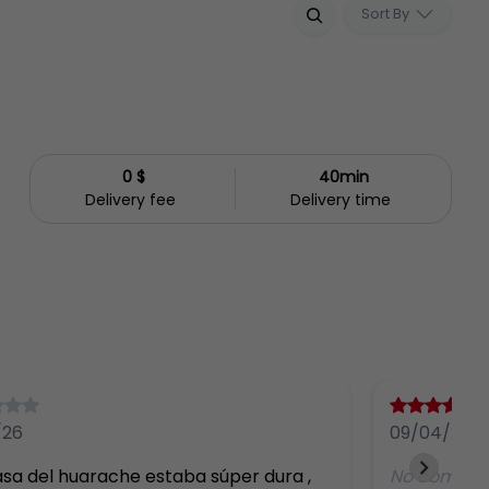
Sort By
0 $
40min
Delivery fee
Delivery time
/26
09/04/26
sa del huarache estaba súper dura , 
No comme