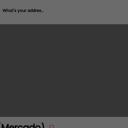
What's your address?
 (Mercado)