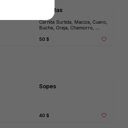
Gorditas
Carnita Surtida, Maciza, Cuero, 
Buche, Oreja, Chamorro, 
Costilla o Higado
50 $
Sopes
40 $