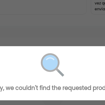
vez q
envía
disfr
y, we couldn't find the requested pro