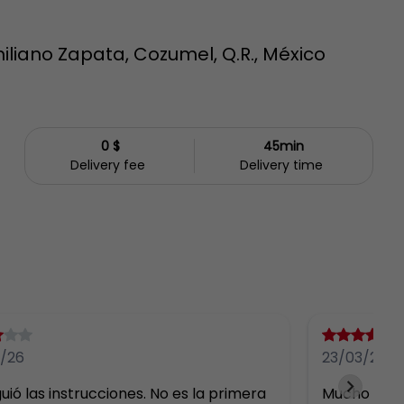
iliano Zapata, Cozumel, Q.R., México
0 $
45min
Delivery fee
Delivery time
/26
23/03/26
uió las instrucciones. No es la primera 
Mucho más 