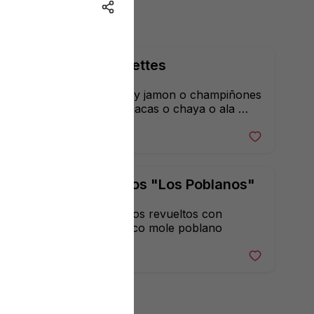
Omelettes
Queso y jamon o champiñones 
o espinacas o chaya o ala 
mexicana
189 $
Huevos "Los Poblanos"
2 huevos revueltos con 
autentico mole poblano
189 $