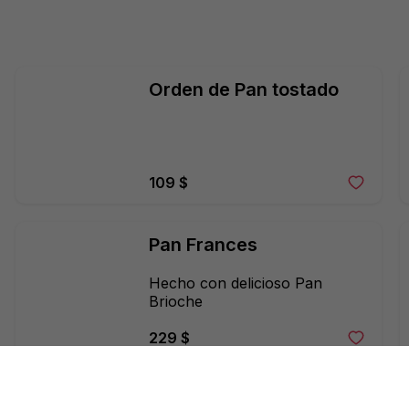
Orden de Pan tostado
109 $
Pan Frances
Hecho con delicioso Pan 
Brioche
229 $