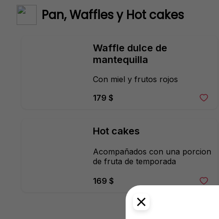
Pan, Waffles y Hot cakes
Waffle dulce de 
mantequilla
Con miel y frutos rojos
179 $
Hot cakes
Acompañados con una porcion 
de fruta de temporada
169 $