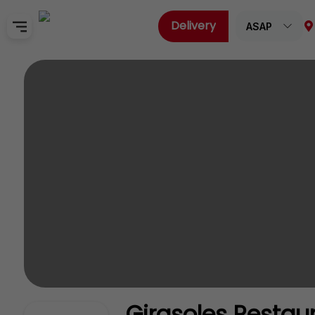
Delivery
ASAP
Home
Sign In
SignUp
Girasoles Restau