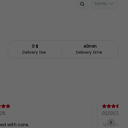
Sort By
0 $
40min
Delivery fee
Delivery time
/25
02/01/25
ed with care.
No comme