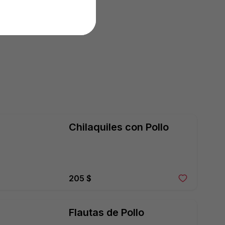
Chilaquiles con Pollo
205 $
Flautas de Pollo