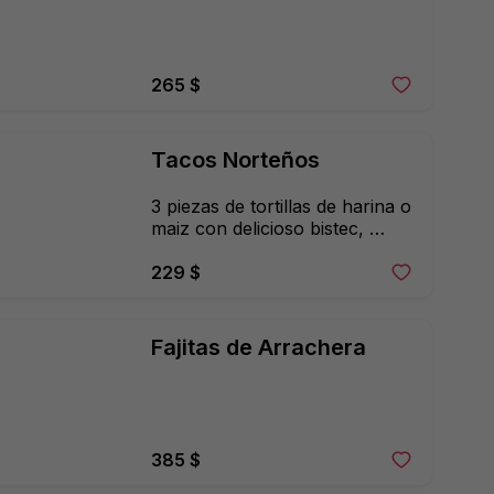
265 $
Tacos Norteños
3 piezas de tortillas de harina o 
maiz con delicioso bistec, 
cubiertos con guacamole y 
acompañados de frijoles 
229 $
charros.
Fajitas de Arrachera
385 $