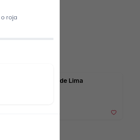
o roja
Sopa de Lima
169 $