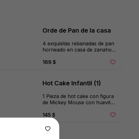
Orde de Pan de la casa
4 exquisitas rebanadas de pan 
horneado en casa de zanahoria 
o platano.
169 $
Hot Cake Infantil (1)
1 Pieza de hot cake con figura 
de Mickey Mouse con huevito 
natural o fruta de temporada
145 $