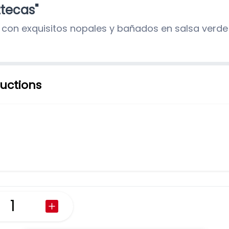
ztecas"
2 huevos revueltos con 
longaniza de valladolid
 con exquisitos nopales y bañados en salsa verde 
189 $
ructions
Consome de pollo
169 $