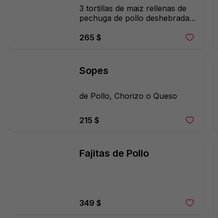
3 tortillas de maiz rellenas de 
pechuga de pollo deshebrada 
cubiertas con salsa verde o 
roja o mole fresca lechuga, 
265 $
cebolla, tomae, aguacate, 
queso sopero y crema.
Sopes
de Pollo, Chorizo o Queso
215 $
Fajitas de Pollo
349 $