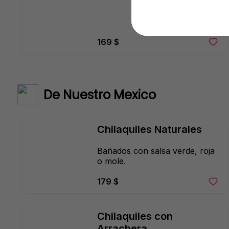
169 $
De Nuestro Mexico
Chilaquiles Naturales
Bañados con salsa verde, roja 
o mole.
179 $
Chilaquiles con 
Arrachera