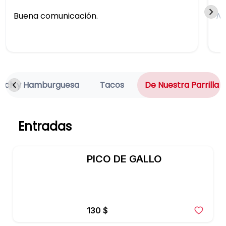
Buena comunicación.
N
wich y Hamburguesa
Tacos
De Nuestra Parrilla
Entradas
PICO DE GALLO
130 $