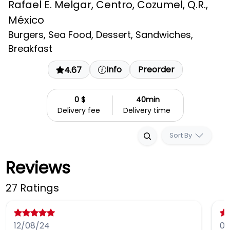
Rafael E. Melgar, Centro, Cozumel, Q.R.,
México
Burgers, Sea Food, Dessert, Sandwiches,
Breakfast
Info
Preorder
4.67
0 $
40min
Delivery fee
Delivery time
Sort By
Reviews
27 Ratings
12/08/24
03