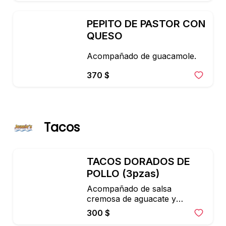
PEPITO DE PASTOR CON 
QUESO
Acompañado de guacamole.
370 $
Tacos
TACOS DORADOS DE 
POLLO (3pzas)
Acompañado de salsa 
cremosa de aguacate y

cebolla encurtida.
300 $