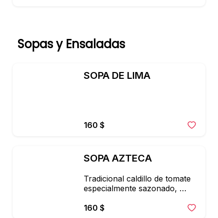
Sopas y Ensaladas
SOPA DE LIMA
160 $
SOPA AZTECA
Tradicional caldillo de tomate 
especialmente sazonado, 
acompañado con serpentina 
de tortilla, chile ancho tostado, 
160 $
aguacate queso blanco en 