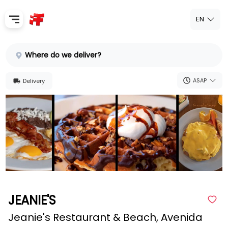
EN
Home
Where do we deliver?
Sign In
ASAP
Delivery
SignUp
JEANIE'S
Jeanie's Restaurant & Beach, Avenida