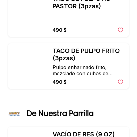
PASTOR (3pzas)
490 $
TACO DE PULPO FRITO 
(3pzas)
Pulpo enharinado frito, 
mezclado con cubos de

aguacate pico de gallo 
490 $
mezclado con jugo de limón.
De Nuestra Parrilla
VACÍO DE RES (9 OZ)