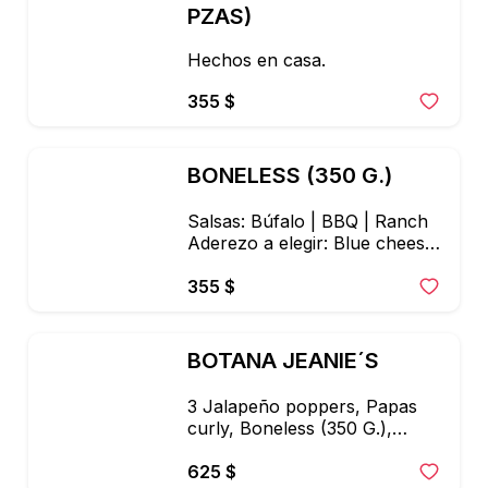
PZAS)
Hechos en casa.
355 $
BONELESS (350 G.)
Salsas: Búfalo | BBQ | Ranch

Aderezo a elegir: Blue cheese 
o Ranch
355 $
BOTANA JEANIE´S
3 Jalapeño poppers, Papas 
curly, Boneless (350 G.),

3 Dedos de queso. Al centro 
aderezos ranch, pomodoro y 
625 $