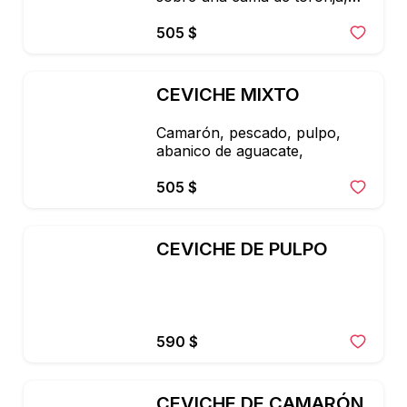
conformado por pulpo 
camarón, mahi, cebolla 
505 $
morada,

marinada con salsa 
marisquera de la casa 
CEVICHE MIXTO
decorada con

abanico de aguacate.
Camarón, pescado, pulpo, 
abanico de aguacate,
505 $
CEVICHE DE PULPO
590 $
CEVICHE DE CAMARÓN