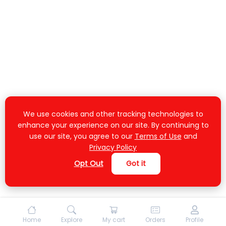
We use cookies and other tracking technologies to
enhance your experience on our site. By continuing to
use our site, you agree to our
Terms of Use
and
Privacy Policy
Opt Out
Got it
Home
Explore
My cart
Orders
Profile