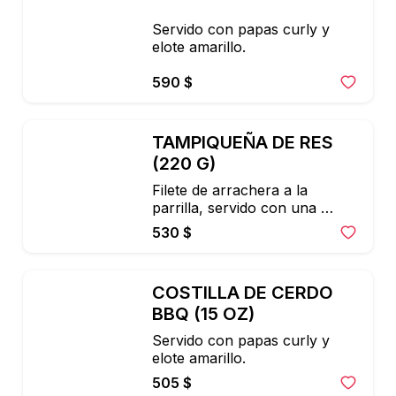
Servido con papas curly y 
elote amarillo.
590 $
TAMPIQUEÑA DE RES 
(220 G)
Filete de arrachera a la 
parrilla, servido con una 
enchilada

530 $
verde, frijoles, guacamole y 
queso panela asado
COSTILLA DE CERDO 
BBQ (15 OZ)
Servido con papas curly y 
elote amarillo.
505 $