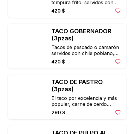
tempura frito, servidos con

col morada, col blanca, 
420 $
aderezo de mayonesa chipotle 
y

aguacate.
TACO GOBERNADOR 
(3pzas)
Tacos de pescado o camarón 
servidos con chile poblano,

cebolla, jitomate, philadelphia 
420 $
con chipotle mezclado con

queso mozzarella.
TACO DE PASTRO 
(3pzas)
El taco por excelencia y más 
popular, carne de cerdo

con el marinado de la casa, 
290 $
acompañados con piña

asada, limón, cebolla y cilantro 
picado.
TACO DE PULPO AL 