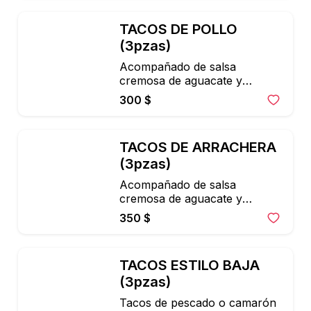
TACOS DE POLLO 
(3pzas)
Acompañado de salsa 
cremosa de aguacate y

cebolla encurtida.
300 $
TACOS DE ARRACHERA 
(3pzas)
Acompañado de salsa 
cremosa de aguacate y

cebolla encurtida.
350 $
TACOS ESTILO BAJA 
(3pzas)
Tacos de pescado o camarón 