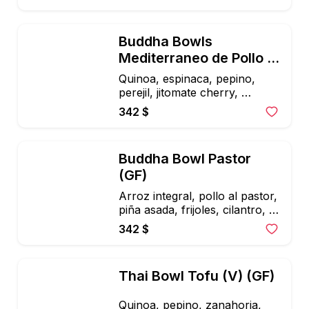
microgreens y vinagreta 
balsamica
Buddha Bowls 
Mediterraneo de Pollo 
(V)(GF)
Quinoa, espinaca, pepino, 
perejil, jitomate cherry, 
aceitunas y queso feta, 
342 $
microgreens y vinagreta 
balsamica
Buddha Bowl Pastor 
(GF)
Arroz integral, pollo al pastor, 
piña asada, frijoles, cilantro, 
cebolla, aguacate, jitomate, 
342 $
espinacas, salsa verde y tiritas 
de tortilla de maiz
Thai Bowl Tofu (V) (GF)
Quinoa, pepino, zanahoria, 