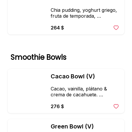
Chia pudding, yoghurt griego, 
fruta de temporada, 
mermelada y granola artesanal
264 $
Smoothie Bowls
Cacao Bowl (V)
Cacao, vainilla, plátano & 
crema de cacahuete. 
Toppings: Plátano, cacao nibs, 
granola y coco tostado + 
276 $
crema de cacahuate artesanal 
+ fresas
Green Bowl (V)