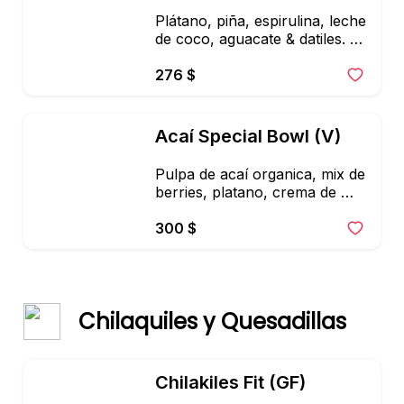
Plátano, piña, espirulina, leche 
de coco, aguacate & datiles. 
Toppings: fresa, kiwi, coco, 
corazones de hemps y 
276 $
granola artesanal
Acaí Special Bowl (V)
Pulpa de acaí organica, mix de 
berries, platano, crema de 
cacahuate + leche de 
almendras. Con plátano, 
300 $
fresas, goji berries, granola y 
coco
Chilaquiles y Quesadillas
Chilakiles Fit (GF)