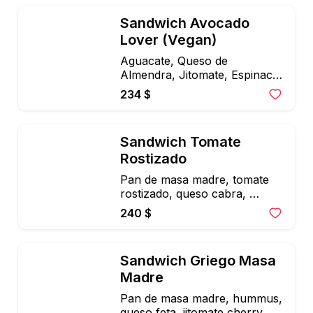
Sandwich Avocado 
Lover (Vegan)
Aguacate, Queso de 
Almendra, Jitomate, Espinacas 
y Pesto Casero.
234 $
Sandwich Tomate 
Rostizado
Pan de masa madre, tomate 
rostizado, queso cabra, 
aguacate, arugula y vinagreta
240 $
Sandwich Griego Masa 
Madre
Pan de masa madre, hummus, 
queso feta, jitomate cherry, 