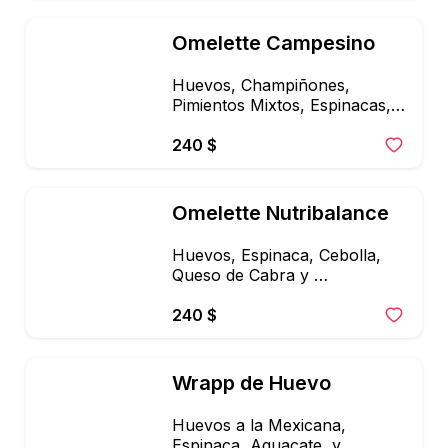
Omelette Campesino
Huevos, Champiñones, 
Pimientos Mixtos, Espinacas, y 
Salsa, Acompañados de Fruta, 
Pan multigrano y Ensalada,
240 $
Omelette Nutribalance
Huevos, Espinaca, Cebolla, 
Queso de Cabra y 
Salsa,Acompañados de Fruta, 
Pan multigrano y Ensalada,
240 $
Wrapp de Huevo
Huevos a la Mexicana, 
Espinaca, Aguacate, y 