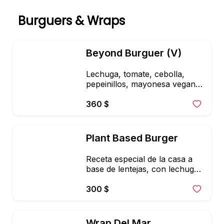
Burguers & Wraps
Beyond Burguer (V)
Lechuga, tomate, cebolla, 
pepeinillos, mayonesa vegana 
& catsup casero. Acompañado 
de cuadritos de camote.
360 $
Plant Based Burger
Receta especial de la casa a 
base de lentejas, con lechuga, 
tomate, cebolla, pepinillos, 
mayonesa vegana & catsup 
300 $
casera. Acompañada de 
cuadritos de camote
Wrap Del Mar