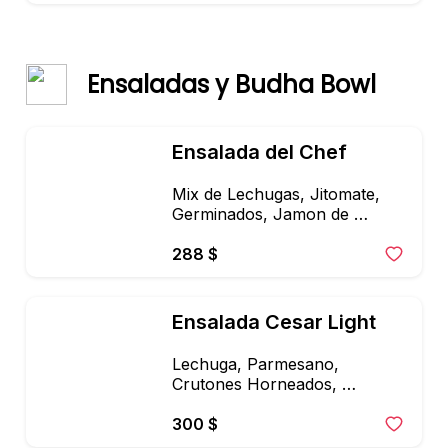
Ensaladas y Budha Bowl
Ensalada del Chef
Mix de Lechugas, Jitomate, 
Germinados, Jamon de 
Pechuga de pavo, Huevo, 
Pechuga de pollo, Zanahoria, 
288 $
Panela y Ajonjoli
Ensalada Cesar Light
Lechuga, Parmesano, 
Crutones Horneados, 
Pechuga de Pollo, Aderezo 
Cesar Light.
300 $