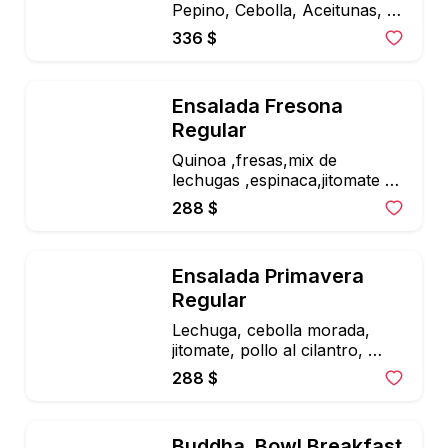
Pepino, Cebolla, Aceitunas, y 
Queso de Cabra, Vinagreta 
336 $
Balsamica, filete de atún
Ensalada Fresona 
Regular
Quinoa ,fresas,mix de 
lechugas ,espinaca,jitomate 
cherry ,queso de cabra, 
288 $
almendras y pepitas ,aderezo 
de citricos , mas mango (en 
temporada)
Ensalada Primavera 
Regular
Lechuga, cebolla morada, 
jitomate, pollo al cilantro, 
aguacate, piña asada o 
288 $
mango, y almendra fileteada. 
Aderezo maple-dijon
Buddha  Bowl Breakfast 