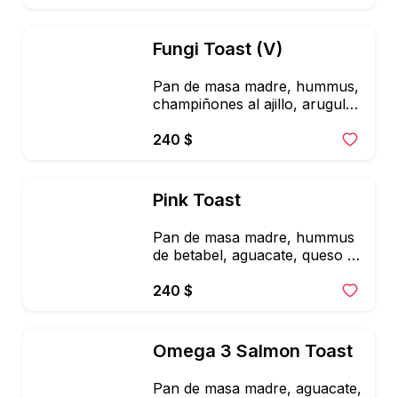
roja.
Fungi Toast (V)
Pan de masa madre, hummus, 
champiñones al ajillo, arugula, 
salsa macha de semillas, 
queso de almendras & 
240 $
corazones de hemp + 
ensalada mixta con vinagreta 
de la casa y semillas
Pink Toast
Pan de masa madre, hummus 
de betabel, aguacate, queso 
de cabra, arugula, 
microgreens y pepitas. 
240 $
Acompañado, de ensalada 
mixta con vinagreta.
Omega 3 Salmon Toast
Pan de masa madre, aguacate, 