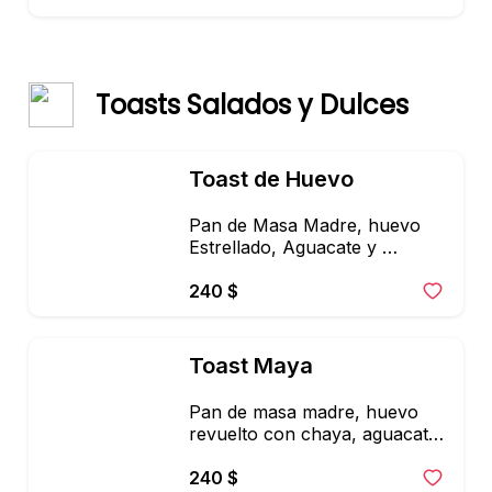
Toasts Salados y Dulces
Toast de Huevo
Pan de Masa Madre, huevo 
Estrellado, Aguacate y 
Paprika.
240 $
Toast Maya
Pan de masa madre, huevo 
revuelto con chaya, aguacate, 
microgreens organicos, 
acompañado de frijoles y salsa 
240 $