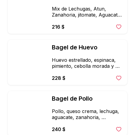
Mix de Lechugas, Atun, 
Zanahoria, jitomate, Aguacate, 
Cebolla, Mayonesa Chipotle, 
Aderezo de limon y Cilantro.
216 $
Bagel de Huevo
Huevo estrellado, espinaca, 
pimiento, cebolla morada y 
mayonesa de chipotle
228 $
Bagel de Pollo
Pollo, queso crema, lechuga, 
aguacate, zanahoria, 
germinados y aderezo cesar 
light
240 $