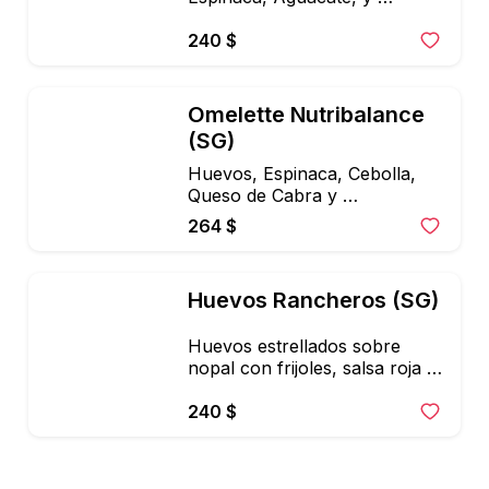
Mayonesa Chipotle
240 $
Omelette Nutribalance 
(SG)
Huevos, Espinaca, Cebolla, 
Queso de Cabra y 
Salsa,Acompañados de Fruta, 
264 $
Pan multigrano y Ensalada,
Huevos Rancheros (SG)
Huevos estrellados sobre 
nopal con frijoles, salsa roja y 
queso panela, con fruta
240 $