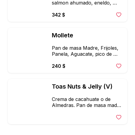
salmon ahumado, eneldo, 
aceite de oliva, limon amarillo, 
alcaparras, cebolla morada, 
342 $
microgreens. Acompañada de 
ensalada mixta con vinagreta y 
semillas
Mollete
Pan de masa Madre, Frijoles, 
Panela, Aguacate, pico de 
gallo, chorizo vegano y salsa 
verde
240 $
Toas Nuts & Jelly (V)
Crema de cacahuate o de 
Almedras. Pan de masa madre 
+ crema de tu eleccion + 
mermelada de berries con chia 
+ corazones de hemp + agave