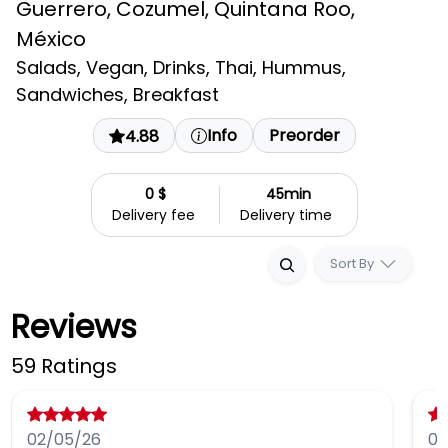
Guerrero, Cozumel, Quintana Roo,
México
Salads, Vegan, Drinks, Thai, Hummus,
Sandwiches, Breakfast
Info
Preorder
4.88
0 $
45min
Delivery fee
Delivery time
Sort By
Reviews
59 Ratings
02/05/26
09