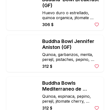
(GF)
Huevo duro o estrellado, 
quinoa organica, jitomate 
cherry, camote, espinaca, 
306 $
aguacate, queso feta, 
microgreens y mayonesa 
chipotle
Buddha Bowl Jennifer 
Aniston (GF)
Quinoa, garbanzos, menta, 
perejil, pistaches, pepino, 
queso feta, cebolla morada, 
312 $
aceite de oliva y limon
Buddha Bowls 
Mediterraneo de 
Garbanzo (V)(GF)
Quinoa, espinaca, pepino, 
perejil, jitomate cherry, 
aceitunas y queso feta, 
312 $