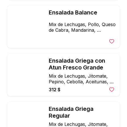
Ensalada Balance
Mix de Lechugas, Pollo, Queso 
de Cabra, Mandarina, 
Germinados, Arandano, Y 
almendras, Aderezo Miel 
Mostaza.
Ensalada Griega con 
Atun Fresco Grande
Mix de Lechugas, Jitomate, 
Pepino, Cebolla, Aceitunas, y 
Queso de Cabra, Vinagreta 
312 $
Balsamica,
Ensalada Griega 
Regular
Mix de Lechugas, Jitomate, 