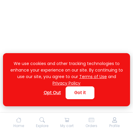
We use cookies and other tracking technologies to
enhance your experience on our site. By continuing to
use our site, you agree to our
Terms of Use
and
Privacy Policy
Opt Out
Got it
Home
Explore
My cart
Orders
Profile