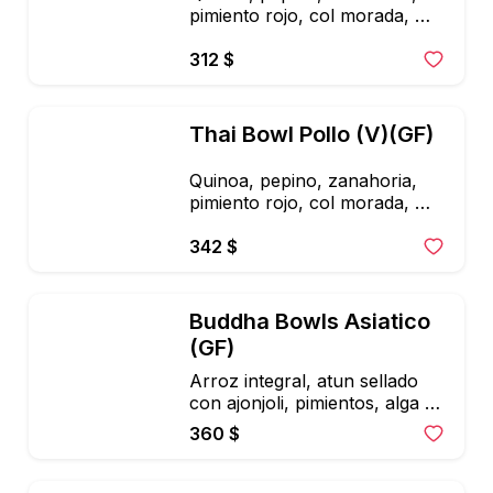
pimiento rojo, col morada, 
nuez de la india, edamames, 
piña o mango y aderezo de 
312 $
cacahuate
Thai Bowl Pollo (V)(GF)
Quinoa, pepino, zanahoria, 
pimiento rojo, col morada, 
nuez de la india, edamames, 
piña o mango y aderezo de 
342 $
cacahuate
Buddha Bowls Asiatico 
(GF)
Arroz integral, atun sellado 
con ajonjoli, pimientos, alga 
nori, pepino, zanahoria, 
360 $
aguacate, cebollin, ajonjoli, 
cilantro, edamames, 
espinacas, microgreens. 