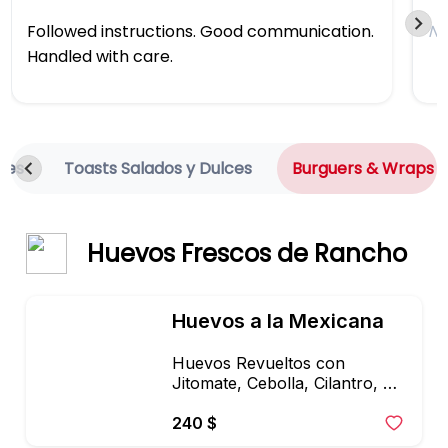
Followed instructions. Good communication. 
N
Handled with care.
kes
Toasts Salados y Dulces
Burguers & Wraps
Huevos Frescos de Rancho
Huevos a la Mexicana
Huevos Revueltos con 
Jitomate, Cebolla, Cilantro, 
Chile Verde, Acompañado de 
Fruta, Tortilla y Frijoles
240 $