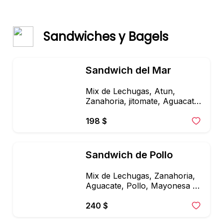
Sandwiches y Bagels
Sandwich del Mar
Mix de Lechugas, Atun, 
Zanahoria, jitomate, Aguacate, 
Cebolla, Mayonesa Chipotle, 
Aderezo de limon y Cilantro.
198 $
Sandwich de Pollo
Mix de Lechugas, Zanahoria, 
Aguacate, Pollo, Mayonesa de 
Chipotle, Aderezo Cesar Light
240 $