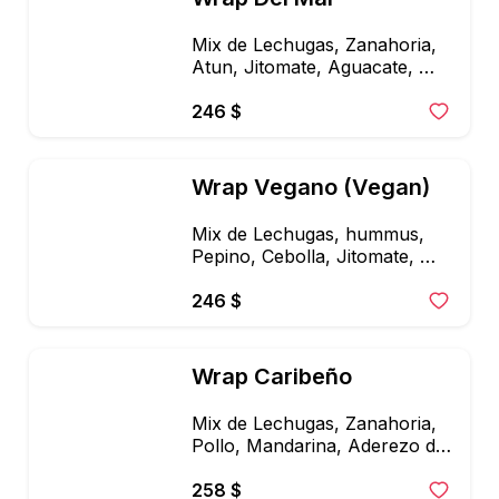
Mix de Lechugas, Zanahoria, 
Atun, Jitomate, Aguacate, 
Cebolla, Aderezo de Lima y 
Cilantro.
246 $
Wrap Vegano (Vegan)
Mix de Lechugas, hummus, 
Pepino, Cebolla, Jitomate, 
Acveitunas, Quinoa, Vinagre 
Balsamico.
246 $
Wrap Caribeño
Mix de Lechugas, Zanahoria, 
Pollo, Mandarina, Aderezo de 
Miel, Mostaza
258 $