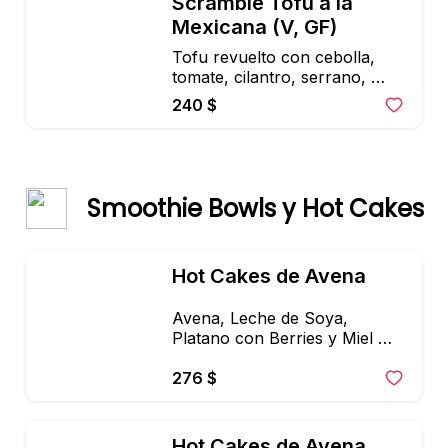
Scramble Tofu a la 
Mexicana (V, GF)
Tofu revuelto con cebolla, 
tomate, cilantro, serrano, 
frijoles, queso de almendras & 
240 $
tortilla de maiz, aguacate y 
salsa verde
Smoothie Bowls y Hot Cakes
Hot Cakes de Avena
Avena, Leche de Soya, 
Platano con Berries y Miel 
Organica de Abeja.
276 $
Hot Cakes de Avena 