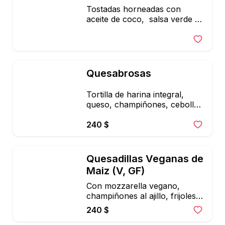
Tostadas horneadas con 
aceite de coco,  salsa verde o 
roja, frijoles, cebolla, cilantro, 
aguacate, queso panela & 
crema vegana
Quesabrosas
Tortilla de harina integral, 
queso, champiñones, cebolla, 
pimientos & espinaca. 
Acompañados de lechugas 
240 $
mixtas, aguacate & salsa
Quesadillas Veganas de 
Maiz (V, GF)
Con mozzarella vegano, 
champiñones al ajillo, frijoles & 
salsa verde + ensalada mixta
240 $