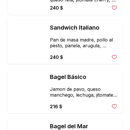
acieitunas negras, pepino y 
240 $
vinagreta
Sandwich Italiano
Pan de masa madre, pollo al 
pesto, panela, arugula, 
jitomate deshidratado, 
espinaca y aguacate
240 $
Bagel Básico
Jamon de pavo, queso 
manchego, lechuga, jitomate, 
zanahoria, germinados, 
mayonesa de chipotyle y 
216 $
vinagreta balsamica
Bagel del Mar