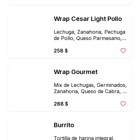
Wrap Cesar Light Pollo
Lechuga, Zanahoria, Pechuga 
de Pollo, Queso Parmesano, 
Aderezo Cesar Light
258 $
Wrap Gourmet
Mix de Lechugas, Germinados, 
Zanahoria, Queso de Cabra, 
manzana, Pollo, Arándanos, 
Aderezo de Pétalos de Rosa.
288 $
Burrito
Tortilla de harina integral, 