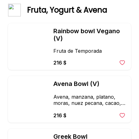
Fruta, Yogurt & Avena
Rainbow bowl Vegano 
(V)
Fruta de Temporada
216 $
Avena Bowl (V)
Avena, manzana, platano,  
moras, nuez pecana, cacao, 
leche de almendras, 
mantequilla de cacahuate, miel 
216 $
organica, cacao nibs y canela
Greek Bowl