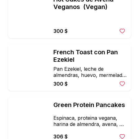
Veganos  (Vegan)
300 $
French Toast con Pan 
Ezekiel
Pan Ezekiel, leche de 
almendras, huevo, mermelada 
de berries, canela, fruta del 
300 $
monje, platano, fresas y 
helado vegano
Green Protein Pancakes
Espinaca, proteina vegana, 
harina de almendra, avena, 
leche coco con topping de 
yogurt griego
306 $