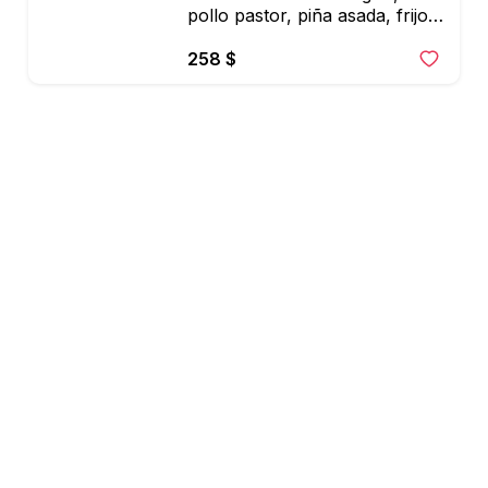
pollo pastor, piña asada, frijol, 
arroz, lechugas mixtas & salsa 
de aguacate con cilantro
258 $