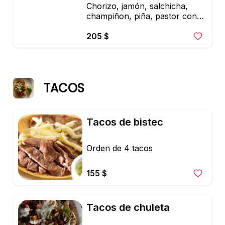
Chorizo, jamón, salchicha, 
champiñon, piña, pastor con 4 
tortillas
205 $
TACOS
Tacos de bistec
Orden de 4 tacos
155 $
Tacos de chuleta