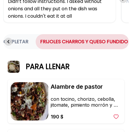
Didn’t follow instructions. I asked without 
N
onions and all they put on the dish was 
onions. I couldn't eat it at all
 COMPLETAR
FRIJOLES CHARROS Y QUESO FUNDIDO
PARA LLENAR
Alambre de pastor
con tocino, chorizo, cebolla, 
jitomate, pimiento morrón y 6 
tortillas
190 $