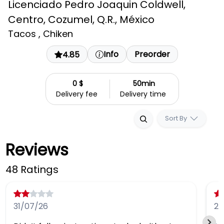
Licenciado Pedro Joaquin Coldwell,
Centro, Cozumel, Q.R., México
Tacos , Chiken
Info
Preorder
4.85
0 $
50min
Delivery fee
Delivery time
Sort By
Reviews
48 Ratings
31/07/26
22