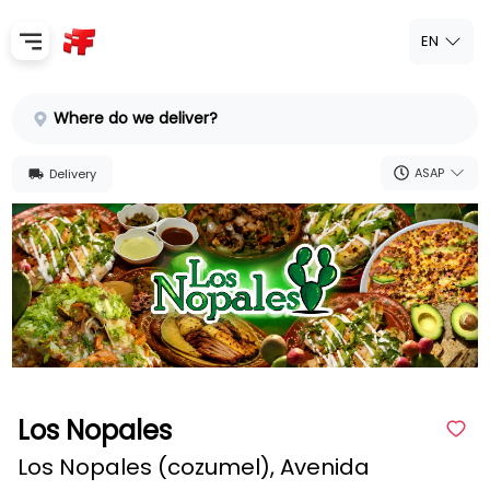
EN
Home
Where do we deliver?
Sign In
ASAP
Delivery
SignUp
Los Nopales
Los Nopales (cozumel), Avenida